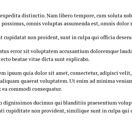
 expedita distinctio. Nam libero tempore, cum soluta nob
 possimus, omnis voluptas assumenda est, omnis dolor 
at cupidatat non proident, sunt in culpa qui officia deser
 natus error sit voluptatem accusantium doloremque laud
itecto beatae vitae dicta sunt explicabo.
em ipsum quia dolor sit amet, consectetur, adipisci vel
 aliquam quaerat voluptatem. Ut enim ad minima veniam
 ex ea commodi consequatur.
io dignissimos ducimus qui blanditiis praesentium volup
ti cupiditate non provident, similique sunt in culpa qui 