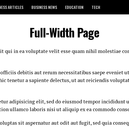
NESS ARTICLES
BUSINESS NEWS
EDUCATION
TECH
Full-Width Page
t qui in ea voluptate velit esse quam nihil molestiae co
ficiis debitis aut rerum necessitatibus saepe eveniet ut
c tenetur a sapiente delectus, ut aut reiciendis volupta
tur adipisicing elit, sed do eiusmod tempor incididunt u
ion ullamco laboris nisi ut aliquip ex ea commodo cons
ptas sit aspernatur aut odit aut fugit, sed quia conse