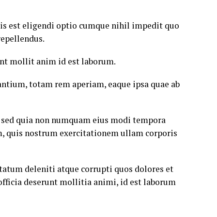
is est eligendi optio cumque nihil impedit quo
repellendus.
unt mollit anim id est laborum.
antium, totam rem aperiam, eaque ipsa quae ab
it, sed quia non numquam eius modi tempora
, quis nostrum exercitationem ullam corporis
tatum deleniti atque corrupti quos dolores et
officia deserunt mollitia animi, id est laborum